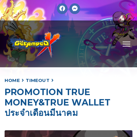
HOME
TIMEOUT
PROMOTION TRUE
MONEY&TRUE WALLET
ประจำเดือนมีนาคม