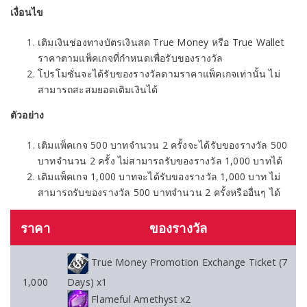
เงื่อนไข
เติมเงินช่องทางบัตรเงินสด True Money หรือ True Wallet
ราคาตามแพ็คเกจที่กำหนดเพื่อรับของรางวัล
โปรโมชั่นจะได้รับของรางวัลตามราคาแพ็คเกจเท่านั้น ไม่
สามารถสะสมยอดเติมเงินได้
ตัวอย่าง
เติมแพ็คเกจ 500 บาทจำนวน 2 ครั้งจะได้รับของรางวัล 500
บาทจำนวน 2 ครั้ง ไม่สามารถรับของรางวัล 1,000 บาทได้
เติมแพ็คเกจ 1,000 บาทจะได้รับของรางวัล 1,000 บาท ไม่
สามารถรับของรางวัล 500 บาทจำนวน 2 ครั้งหรืออื่นๆ ได้
ราคา
ของรางวัล
True Money Promotion Exchange Ticket (7
1,000
Days) x1
Flameful Amethyst x2