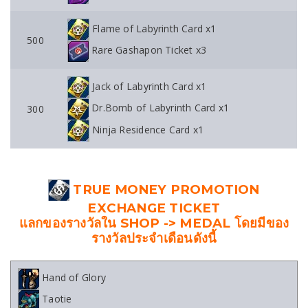
Flame of Labyrinth Card x1
500
Rare Gashapon Ticket x3
Jack of Labyrinth Card x1
Dr.Bomb of Labyrinth Card x1
300
Ninja Residence Card x1
TRUE MONEY PROMOTION
EXCHANGE TICKET
แลกของรางวัลใน SHOP -> MEDAL โดยมีของ
รางวัลประจำเดือนดังนี้
Hand of Glory
Taotie