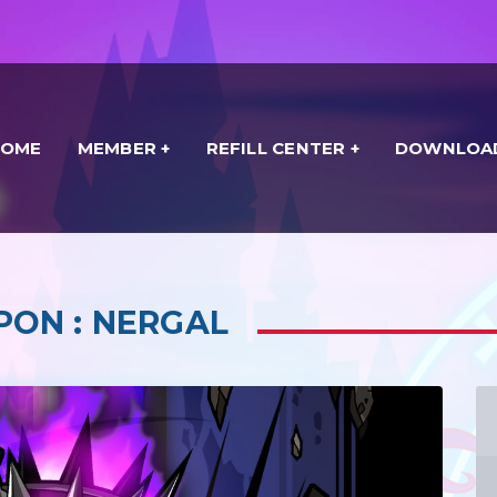
HOME
MEMBER
REFILL CENTER
DOWNLOA
PON : NERGAL