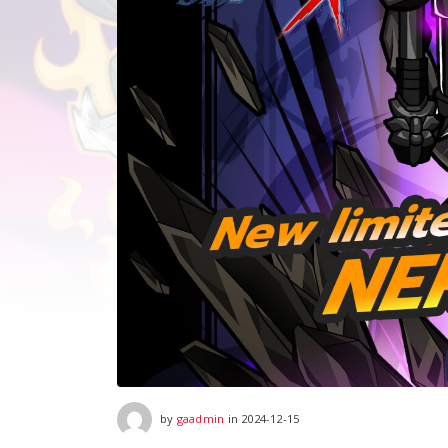
2025-02-12
by
gaadmin
in
2024-12-15