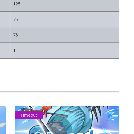
125
75
75
1
Timeout