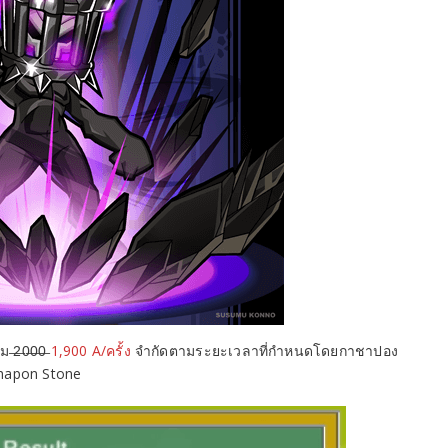
̶2̶0̶0̶0̶
1,900 A/ครั้ง
จำกัดตามระยะเวลาที่กำหนดโดยกาชาปอง
Gashapon Stone