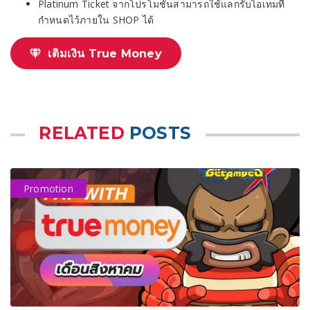
Platinum Ticket จากโปรโมชั่นสามารถใช้แลกรับไอเทมที่
กำหนดไว้ภายใน SHOP ได้
เติมเงิน True Money
RELATED
POSTS
Promotion