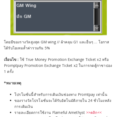
โดยมีของรางวัลสูงสุด GM wing // ผ้าคลุม G1 และอื่นๆ … โอกาส
ได้รับไอเทมล้ำค่ารวมกัน 5%
เงื่อนไข :
ใช้ True Money Promotion Exchange Ticket x2 หรือ
Promptpay Promotion Exchange Ticket x2 ในการกดตู้กาชาปอง
1 ครั้ง
*หมายเหตุ
โปรโมชั่นนี้สำหรับการเติมเงินช่องทาง Promtpay เท่านั้น
ของรางวัลโปรโมชั่นจะได้รับอัตโนมัติภายใน 24 ชั่วโมงหลัง
การเติมเงิน
รายละเอียดการใช้งาน Flameful Amethyst
>>คลิก<<