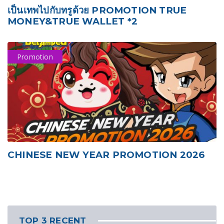
เป็นเทพไปกับทรูด้วย PROMOTION TRUE
MONEY&TRUE WALLET *2
Promotion
CHINESE NEW YEAR PROMOTION 2026
TOP 3 RECENT