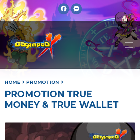
HOME
PROMOTION
PROMOTION TRUE
MONEY & TRUE WALLET