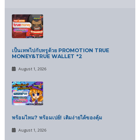
เป็นเทพไปกับทรูด้วย PROMOTION TRUE
MONEY&TRUE WALLET *2
August 1, 2026
พร้อมไหม? พร้อมเปย์! เติมง่ายได้ของคุ้ม
August 1, 2026