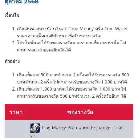
ตุลาคม 2568
เงื่อนไข
เติมเงินช่องทางบัตรเงินสด True Money หรือ True Wallet
ราคาตามแพ็คเกจที่กำหนดเพื่อรับของรางวัล
โปรโมชั่นจะได้รับของรางวัลตามราคาแพ็คเกจเท่านั้น ไม่
สามารถสะสมยอดเติมเงินได้
ตัวอย่าง
เติมแพ็คเกจ 500 บาทจำนวน 2 ครั้งจะได้รับของรางวัล 500
บาทจำนวน 2 ครั้ง ไม่สามารถรับของรางวัล 1,000 บาทได้
เติมแพ็คเกจ 1,000 บาทจะได้รับของรางวัล 1,000 บาท ไม่
สามารถรับของรางวัล 500 บาทจำนวน 2 ครั้งหรืออื่นๆ ได้
ราคา
ของรางวัล
True Money Promotion Exchange Ticket
x2