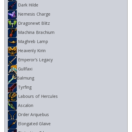
Dark Hilde
Nemesis Charge
Dragonewt Blitz
Machina Brachium
Maghreb Lamp
Heavenly Kirin
Emperor’s Legacy
Gullfaxi
Balmung
Tyrfing
Labours of Hercules
Ascalon
Order Arquebus
Elongated Glaive