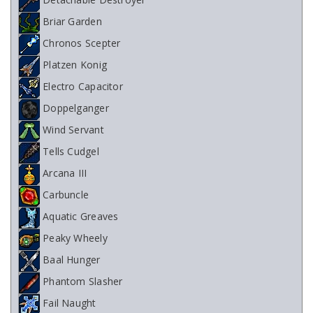
Detachable Destroyer
Briar Garden
Chronos Scepter
Platzen Konig
Electro Capacitor
Doppelganger
Wind Servant
Tells Cudgel
Arcana III
Carbuncle
Aquatic Greaves
Peaky Wheely
Baal Hunger
Phantom Slasher
Fail Naught