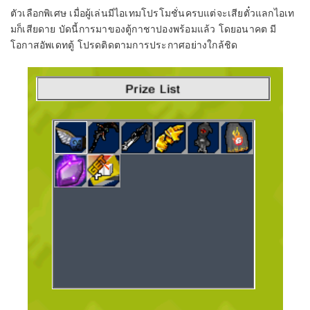
ตัวเลือกพิเศษ เมื่อผู้เล่นมีไอเทมโปรโมชั่นครบแต่จะเสียตั๋วแลกไอเท
มก็เสียดาย บัดนี้การมาของตู้กาชาปองพร้อมแล้ว โดยอนาคต มี
โอกาสอัพเดทตู้ โปรดติดตามการประกาศอย่างใกล้ชิด