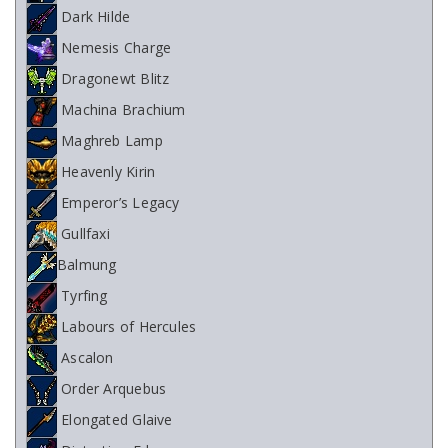
Dark Hilde
Nemesis Charge
Dragonewt Blitz
Machina Brachium
Maghreb Lamp
Heavenly Kirin
Emperor’s Legacy
Gullfaxi
Balmung
Tyrfing
Labours of Hercules
Ascalon
Order Arquebus
Elongated Glaive