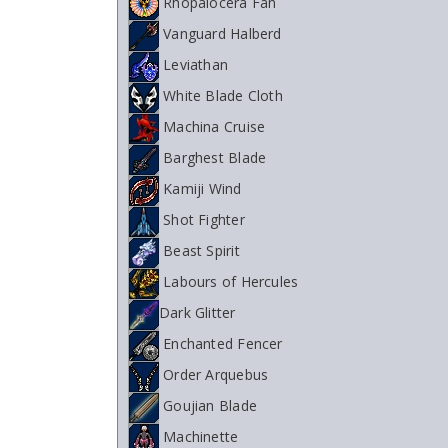
Rhopalocera Fan
Vanguard Halberd
Leviathan
White Blade Cloth
Machina Cruise
Barghest Blade
Kamiji Wind
Shot Fighter
Beast Spirit
Labours of Hercules
Dark Glitter
Enchanted Fencer
Order Arquebus
Goujian Blade
Machinette