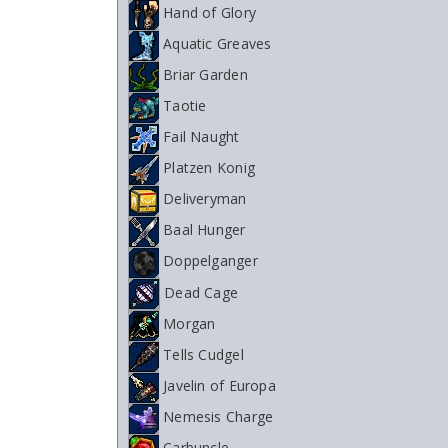
Hand of Glory
Aquatic Greaves
Briar Garden
Taotie
Fail Naught
Platzen Konig
Deliveryman
Baal Hunger
Doppelganger
Dead Cage
Morgan
Tells Cudgel
Javelin of Europa
Nemesis Charge
Carbuncle