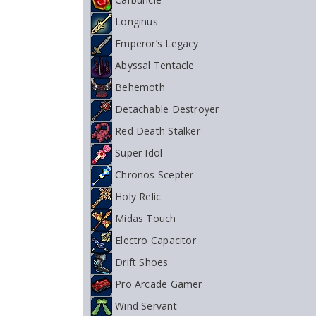
Longinus
Emperor’s Legacy
Abyssal Tentacle
Behemoth
Detachable Destroyer
Red Death Stalker
Super Idol
Chronos Scepter
Holy Relic
Midas Touch
Electro Capacitor
Drift Shoes
Pro Arcade Gamer
Wind Servant