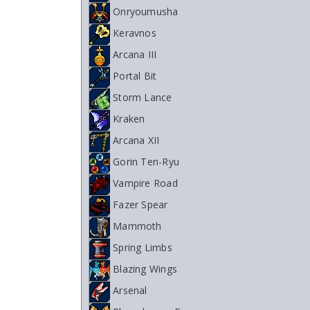
Onryoumusha
Keravnos
Arcana III
Portal Bit
Storm Lance
Kraken
Arcana XII
Gorin Ten-Ryu
Vampire Road
Fazer Spear
Mammoth
Spring Limbs
Blazing Wings
Arsenal