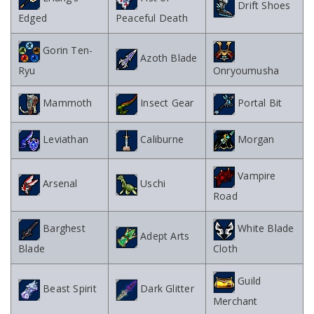
Drift Shoes
Edged
Peaceful Death
Gorin Ten-
Azoth Blade
Ryu
Onryoumusha
Mammoth
Insect Gear
Portal Bit
Leviathan
Caliburne
Morgan
Vampire
Arsenal
Uschi
Road
Barghest
White Blade
Adept Arts
Blade
Cloth
Guild
Beast Spirit
Dark Glitter
Merchant