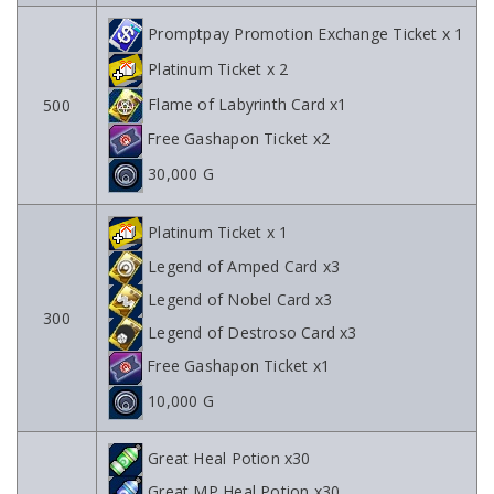
Promptpay Promotion Exchange Ticket x 1
Platinum Ticket x 2
Flame of Labyrinth Card x1
500
Free Gashapon Ticket x2
30,000 G
Platinum Ticket x 1
Legend of Amped Card x3
Legend of Nobel Card x3
300
Legend of Destroso Card x3
Free Gashapon Ticket x1
10,000 G
Great Heal Potion x30
Great MP Heal Potion x30