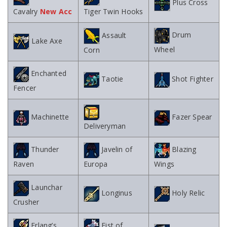
Plus Cross
Cavalry
New Acc
Tiger Twin Hooks
Drum
Assault
Lake Axe
Wheel
Corn
Enchanted
Taotie
Shot Fighter
Fencer
Machinette
Fazer Spear
Deliveryman
Thunder
Javelin of
Blazing
Raven
Europa
Wings
Launchar
Longinus
Holy Relic
Crusher
Erlang’s
Fist of