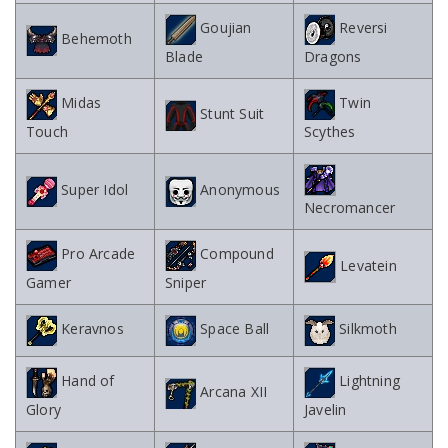
Goujian
Reversi
Behemoth
Blade
Dragons
Midas
Twin
Stunt Suit
Touch
Scythes
Super Idol
Anonymous
Necromancer
Pro Arcade
Compound
Levatein
Gamer
Sniper
Keravnos
Space Ball
Silkmoth
Hand of
Lightning
Arcana XII
Glory
Javelin