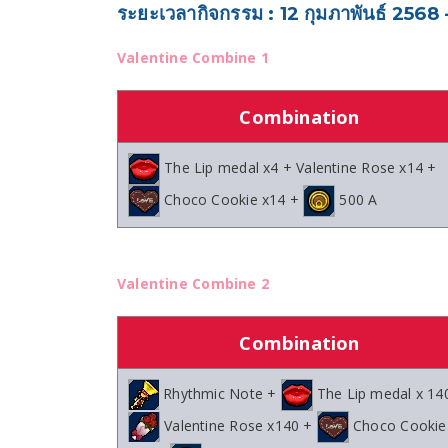
ระยะเวลากิจกรรม : 12 กุมภาพันธ์ 2568 
Valentine Combine 1
Combination
The Lip medal x4 + Valentine Rose x14 +
Choco Cookie x14 +
500 A
Valentine Combine 2
Combination
Rhythmic Note +
The Lip medal x 14
Valentine Rose x140 +
Choco Cookie