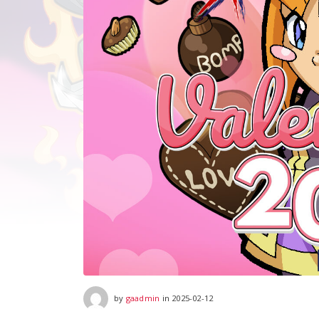
2025-08-02
by
gaadmin
in
2025-02-12