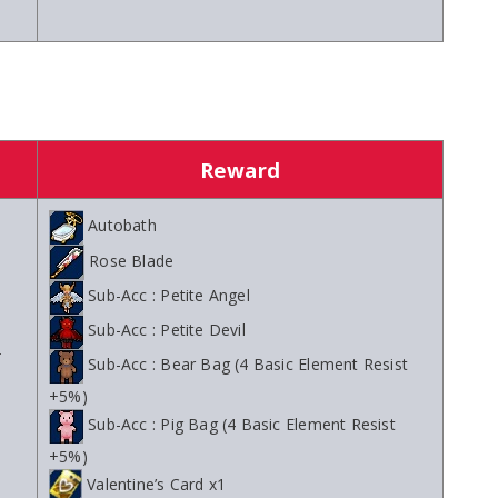
Reward
Autobath
Rose Blade
Sub-Acc : Petite Angel
Sub-Acc : Petite Devil
+
Sub-Acc : Bear Bag (4 Basic Element Resist
+5%)
Sub-Acc : Pig Bag (4 Basic Element Resist
+5%)
Valentine’s Card x1