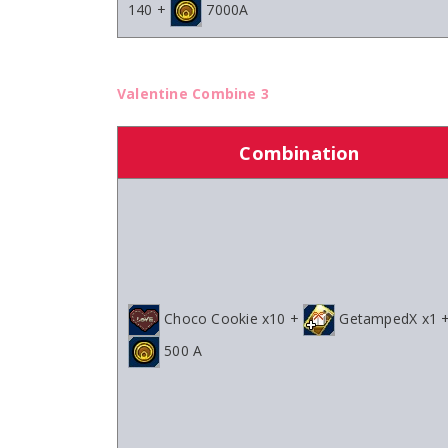
140 +
7000A
Valentine Combine 3
Combination
Choco Cookie x10 +
GetampedX x1 
500 A