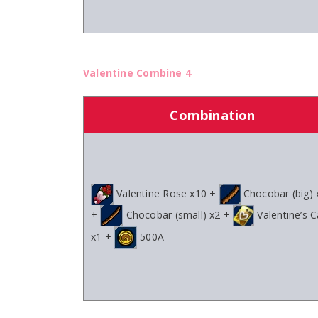
Valentine Combine 4
Combination
Valentine Rose x10 +
Chocobar (big) 
+
Chocobar (small) x2 +
Valentine’s C
x1 +
500A