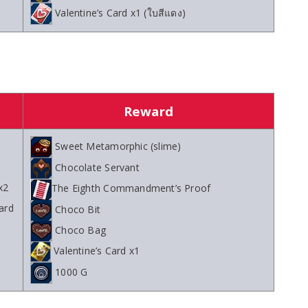
Valentine’s Card x1 (ใบสีแดง)
Reward
Sweet Metamorphic (slime)
Chocolate Servant
x2
The Eighth Commandment’s Proof
ard
Choco Bit
Choco Bag
Valentine’s Card x1
1000 G