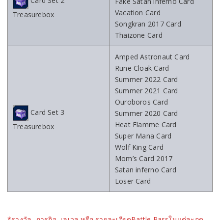
Card Set 2
Fake Satan inferno Card
Vacation Card
Treasurebox
Songkran 2017 Card
Thaizone Card
Amped Astronaut Card
Rune Cloak Card
Summer 2022 Card
Summer 2021 Card
Ouroboros Card
Card Set 3
Summer 2020 Card
Heat Flamme Card
Treasurebox
Super Mana Card
Wolf King Card
Mom’s Card 2017
Satan inferno Card
Loser Card
*รางวัล, ภารกิจ, เลเวล หรือ รายละเอียดBattle Passในแต่ละฤดู