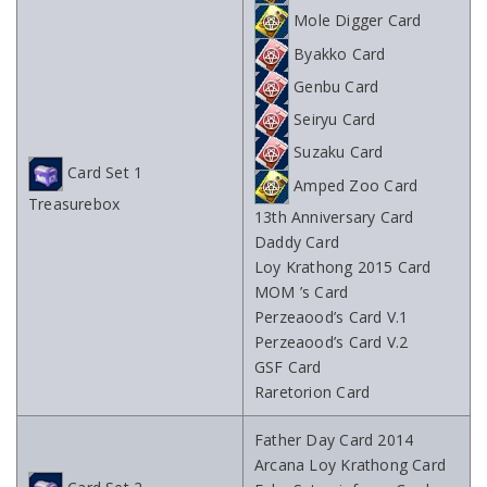
Mole Digger Card
Byakko Card
Genbu Card
Seiryu Card
Suzaku Card
Card Set 1
Amped Zoo Card
Treasurebox
13th Anniversary Card
Daddy Card
Loy Krathong 2015 Card
MOM ’s Card
Perzeaood’s Card V.1
Perzeaood’s Card V.2
GSF Card
Raretorion Card
Father Day Card 2014
Arcana Loy Krathong Card