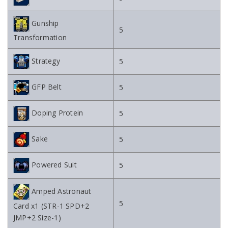
Gunship
5
Transformation
Strategy
5
GFP Belt
5
Doping Protein
5
Sake
5
Powered Suit
5
Amped Astronaut
5
Card x1 (STR-1 SPD+2
JMP+2 Size-1)